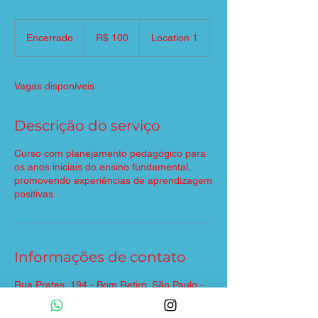
100
Reais
Encerrado
E
R$ 100
Location 1
brasileiros
n
c
e
Vagas disponíveis
r
r
a
Descrição do serviço
d
o
Curso com planejamento pedagógico para
os anos iniciais do ensino fundamental,
promovendo experiências de aprendizagem
positivas.
Informações de contato
Rua Prates, 194 - Bom Retiro, São Paulo -
SP, 01121-000
(11) 3456-7890