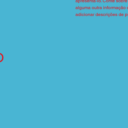
apresentá-lo. Conte sobre 
alguma outra informação 
adicionar descrições de pr
o